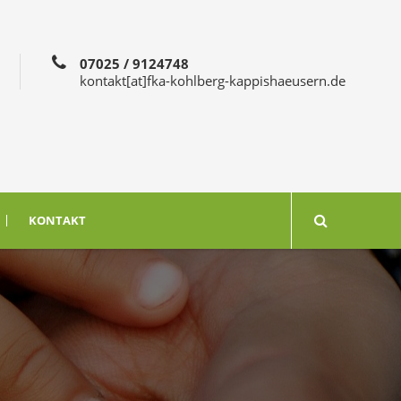
07025 / 9124748
kontakt[at]fka-kohlberg-kappishaeusern.de
KONTAKT