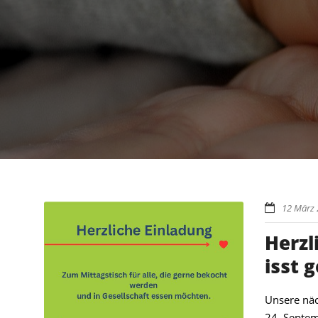
12 März
Herzl
isst 
Unsere näc
24. Septem